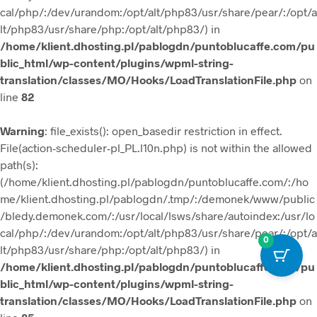
cal/php/:/dev/urandom:/opt/alt/php83/usr/share/pear/:/opt/a
lt/php83/usr/share/php:/opt/alt/php83/) in
/home/klient.dhosting.pl/pablogdn/puntoblucaffe.com/pu
blic_html/wp-content/plugins/wpml-string-
translation/classes/MO/Hooks/LoadTranslationFile.php
on
line
82
Warning
: file_exists(): open_basedir restriction in effect.
File(action-scheduler-pl_PL.l10n.php) is not within the allowed
path(s):
(/home/klient.dhosting.pl/pablogdn/puntoblucaffe.com/:/ho
me/klient.dhosting.pl/pablogdn/.tmp/:/demonek/www/public
/bledy.demonek.com/:/usr/local/lsws/share/autoindex:/usr/lo
cal/php/:/dev/urandom:/opt/alt/php83/usr/share/pear/:/opt/a
0
lt/php83/usr/share/php:/opt/alt/php83/) in
/home/klient.dhosting.pl/pablogdn/puntoblucaffe.com/pu
blic_html/wp-content/plugins/wpml-string-
translation/classes/MO/Hooks/LoadTranslationFile.php
on