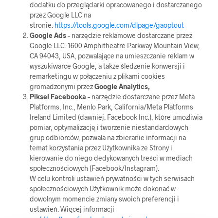
dodatku do przeglądarki opracowanego i dostarczanego
przez Google LLC na
stronie:
https://tools.google.com/dlpage/gaoptout
Google Ads
– narzędzie reklamowe dostarczane przez
Google LLC. 1600 Amphitheatre Parkway Mountain View,
CA 94043, USA, pozwalające na umieszczanie reklam w
wyszukiwarce Google, a także śledzenie konwersji i
remarketingu w połączeniu z plikami cookies
gromadzonymi przez
Google Analytics,
Piksel Facebooka
– narzędzie dostarczane przez Meta
Platforms, Inc., Menlo Park, California/Meta Platforms
Ireland Limited (dawniej: Facebook Inc.), które umożliwia
pomiar, optymalizację i tworzenie niestandardowych
grup odbiorców, pozwala na zbieranie informacji na
temat korzystania przez Użytkownika ze Strony i
kierowanie do niego dedykowanych treści w mediach
społecznościowych (Facebook/Instagram).
W celu kontroli ustawień prywatności w tych serwisach
społecznościowych Użytkownik może dokonać w
dowolnym momencie zmiany swoich preferencji i
ustawień. Więcej informacji