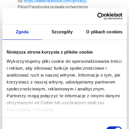
na:
https://www.facebook.com/privacy/
.
Piksel Facebooka pozwala na tworzenie
niestandardowych grup odbiorców i/lub podobnych
grup odbiorców do osób, które wchodziły już w
interakcję z Stroną lub materiałami Administratora
danych udostępnionymi na portalach społecznościowych
Zgoda
Szczegóły
O plikach cookies
Facebook i/lub Instagram, prowadzonych przez
Administratora danych, przy czym retencja danych
dostarczanych przez piksel Facebooka w szczególności
Niniejsza strona korzysta z plików cookie
wynosi odpowiednio:
Wykorzystujemy pliki cookie do spersonalizowania treści
witryna internetowa (Strona) – maksymalnie 180 dni od
interakcji z witryną,
i reklam, aby oferować funkcje społecznościowe i
fanpage na Facebooku – maksymalnie 365 dni od
analizować ruch w naszej witrynie. Informacje o tym, jak
interakcji z kontem,
korzystasz z naszej witryny, udostępniamy partnerom
film udostępniony na fanpage’ u Administratora na
społecznościowym, reklamowym i analitycznym.
Facebooku – maksymalnie 365 dni od interakcji z
Partnerzy mogą połączyć te informacje z innymi danymi
materiałem,
otrzymanymi od Ciebie lub uzyskanymi podczas
wydarzenia organizowane lub współorganizowane
korzystania z ich usług.
przez Administratora na fanpage’u na Facebooku –
maksymalnie 365 dni od interakcji z materiałem.
Messenger Facebooka/Instagrama
– narzędzie
W
dostarczane przez Meta Platforms, Inc., Menlo