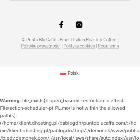
©
Punto Blu Caffè
- Finest Italian Roasted Coffee |
Polityka prywatności
|
Polityka cookies
|
Regulamin
Polski
Warning
: file_exists(): open_basedir restriction in effect.
File(action-scheduler-pl_PL.mo) is not within the allowed
path(s):
(/home/klient.dhosting.pl/pablogdn/puntoblucaffe.com/:/ho
me/klient.dhosting.pl/pablogdn/.tmp/:/demonek/www/public
/bledy.demonek.com/:/usr/local/lsws/share/autoindex:/usr/lo