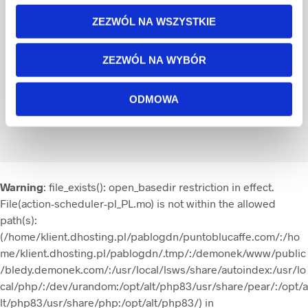
ZEZWÓL NA WSZYSTKIE
ZEZWÓL NA WYBÓR
ODMOWA
©
Punto Blu Caffè
- Finest Italian Roasted Coffee |
Polityka prywatności
|
Polityka cookies
|
Regulamin
Warning
: file_exists(): open_basedir restriction in effect.
File(action-scheduler-pl_PL.mo) is not within the allowed
path(s):
(/home/klient.dhosting.pl/pablogdn/puntoblucaffe.com/:/ho
me/klient.dhosting.pl/pablogdn/.tmp/:/demonek/www/public
/bledy.demonek.com/:/usr/local/lsws/share/autoindex:/usr/lo
cal/php/:/dev/urandom:/opt/alt/php83/usr/share/pear/:/opt/a
lt/php83/usr/share/php:/opt/alt/php83/) in