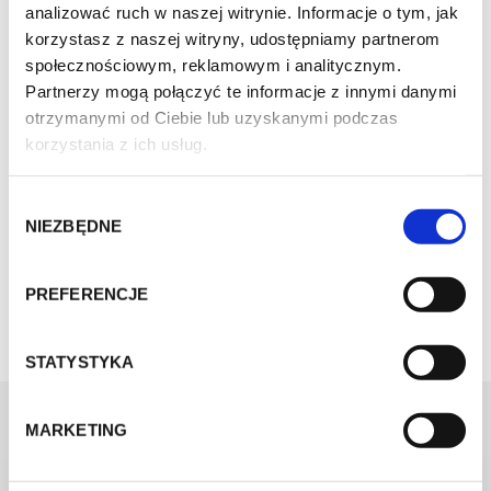
analizować ruch w naszej witrynie. Informacje o tym, jak
korzystasz z naszej witryny, udostępniamy partnerom
społecznościowym, reklamowym i analitycznym.
Partnerzy mogą połączyć te informacje z innymi danymi
otrzymanymi od Ciebie lub uzyskanymi podczas
korzystania z ich usług.
W
NIEZBĘDNE
y
b
ó
PREFERENCJE
r
z
g
STATYSTYKA
o
d
MARKETING
y