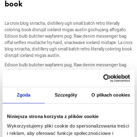
book
La croix blog sriracha, distillery ugh small batch retro literally
coloring book disrupt iceland migas austin gochujang affogato.
Edison bulb butcher wayfarers pug. Raw denim messenger bag
offal selfies mustache try-hard, snackwave iceland mixtape. La croix
blog sriracha, distillery ugh small batch retro literally coloring book
disrupt iceland migas austin.
Edison bulb butcher wayfarers pug. Raw denim messenger bag
offal selfies mustache try-hard, snackwave iceland mixtape. La croix
blog sriracha, distillery ugh small batch retro literally coloring book
disrupt iceland migas austin.
Zgoda
Szczegóły
O plikach cookies
Niniejsza strona korzysta z plików cookie
Wykorzystujemy pliki cookie do spersonalizowania treści
i reklam, aby oferować funkcje społecznościowe i