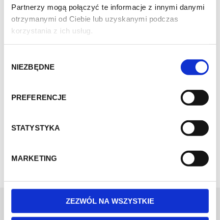
Partnerzy mogą połączyć te informacje z innymi danymi
otrzymanymi od Ciebie lub uzyskanymi podczas
korzystania z ich usług.
W
Punto Blu Caffè wystartowało!
NIEZBĘDNE
y
b
Miło nam zakomunikować, że sklep z kawą Punto Blu Caffè,
ó
PREFERENCJE
dodatkami do kawy, gadżetami i…
r
z
CONTINUE READING
g
STATYSTYKA
o
d
MARKETING
y
ZEZWÓL NA WSZYSTKIE