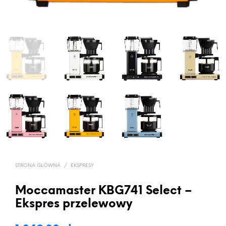
STRONA GŁÓWNA
/
EKSPRESY
Moccamaster KBG741 Select –
Ekspres przelewowy