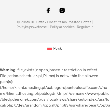
©
Punto Blu Caffè
- Finest Italian Roasted Coffee |
Polityka prywatności
|
Polityka cookies
|
Regulamin
Polski
Warning
: file_exists(): open_basedir restriction in effect.
File(action-scheduler-pl_PL.mo) is not within the allowed
path(s):
(/home/klient.dhosting.pl/pablogdn/puntoblucaffe.com/:/ho
me/klient.dhosting.pl/pablogdn/.tmp/:/demonek/www/public
/bledy.demonek.com/:/usr/local/lsws/share/autoindex:/usr/lo
cal/php/:/dev/urandom:/opt/alt/php83/usr/share/pear/:/opt/a