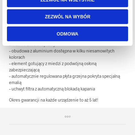
80-85°C – zgodne z wymaganiami ECBC/SCAE/SCAA
– wyłączanie automatyczne
– czas parzenia 5-6 minut
ZEZWÓL NA WYBÓR
– dzbanek o pojemności 1,25 litra (ok. 10 filiżanek)
– dzbanek z pokrywką i mieszadłem zapewniającym
równomierne parzenie kawy
ODMOWA
– 9-otworowa głowica zraszająca zapewniająca równomierne
zwilżanie zmielonej kawy
– obudowa z aluminium dostępna w kilku niesamowitych
kolorach
– element gotujący z miedzi z podwójną osłoną
zabezpieczającą
– automatycznie regulowana płyta grzejna pokryta specjalną
emalią
– uchwyt filtra z automatyczną blokadą kapania
Okres gwarancji na każde urządzenie to aż 5 lat!