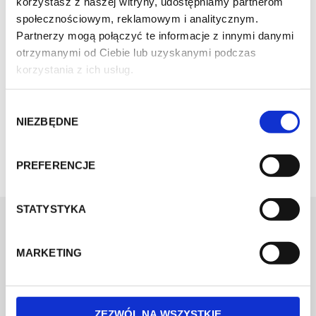
korzystasz z naszej witryny, udostępniamy partnerom
społecznościowym, reklamowym i analitycznym.
Partnerzy mogą połączyć te informacje z innymi danymi
otrzymanymi od Ciebie lub uzyskanymi podczas
korzystania z ich usług.
W
NIEZBĘDNE
y
b
ó
PREFERENCJE
r
z
g
STATYSTYKA
o
d
MARKETING
y
ZEZWÓL NA WSZYSTKIE