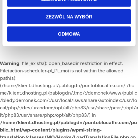
©
Punto Blu Caffè
- Finest Italian Roasted Coffee |
Polityka prywatności
|
Polityka cookies
|
Regulamin
ZEZWÓL NA WYBÓR
ODMOWA
Polski
Warning
: file_exists(): open_basedir restriction in effect.
File(action-scheduler-pl_PL.mo) is not within the allowed
path(s):
(/home/klient.dhosting.pl/pablogdn/puntoblucaffe.com/:/ho
me/klient.dhosting.pl/pablogdn/.tmp/:/demonek/www/public
/bledy.demonek.com/:/usr/local/lsws/share/autoindex:/usr/lo
cal/php/:/dev/urandom:/opt/alt/php83/usr/share/pear/:/opt/a
lt/php83/usr/share/php:/opt/alt/php83/) in
/home/klient.dhosting.pl/pablogdn/puntoblucaffe.com/pu
blic_html/wp-content/plugins/wpml-string-
translation/classes/MO/Hooks/LoadTranslationFile.php
on